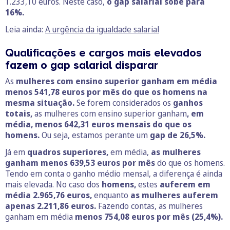
1.233,10 euros. Neste caso,
o gap salarial sobe para
16%.
Leia ainda:
A urgência da igualdade salarial
Qualificações e cargos mais elevados
fazem o gap salarial disparar
As
mulheres com ensino superior ganham em média
menos 541,78 euros por mês do que os homens na
mesma situação.
Se forem considerados os
ganhos
totais,
as mulheres com ensino superior ganham
, em
média, menos 642,31 euros mensais do que os
homens.
Ou seja, estamos perante um
gap de 26,5%.
Já em
quadros superiores,
em média,
as mulheres
ganham menos 639,53 euros por mês
do que os homens.
Tendo em conta o ganho médio mensal, a diferença é ainda
mais elevada. No caso dos
homens,
estes
auferem em
média 2.965,76 euros,
enquanto
as mulheres auferem
apenas 2.211,86 euros.
Fazendo contas, as mulheres
ganham em média
menos 754,08 euros por mês (25,4%).