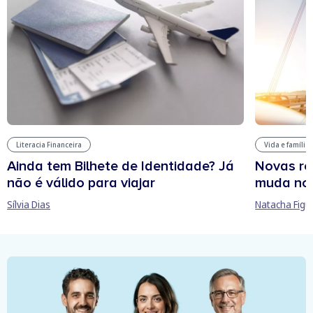
Literacia Financeira
Vida e família
Ainda tem Bilhete de Identidade? Já
Novas re
não é válido para viajar
muda no
Sílvia Dias
Natacha Figu