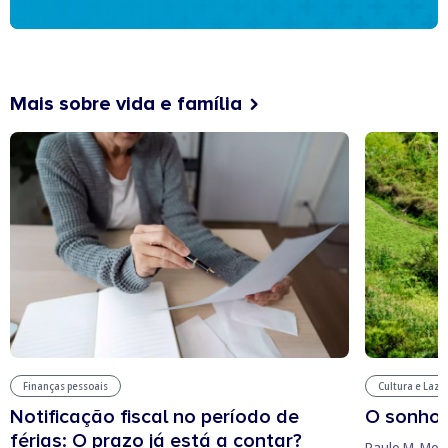
Mais sobre vida e família
Finanças pessoais
Cultura e Laze
Notificação fiscal no período de
O sonho
férias: O prazo já está a contar?
Paulo M. Mor