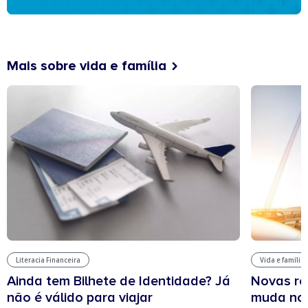
Mais sobre vida e família
Literacia Financeira
Vida e família
Ainda tem Bilhete de Identidade? Já
Novas re
não é válido para viajar
muda no