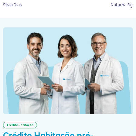
Sílvia Dias
Natacha Figu
Crédito Habitação
Crédito Habitação pré-