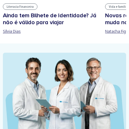
Literacia Financeira
Vida e família
Ainda tem Bilhete de Identidade? Já
Novas re
não é válido para viajar
muda no
Sílvia Dias
Natacha Figu