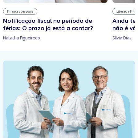
Finanças pessoais
Literacia Fina
Notificação fiscal no período de
Ainda te
férias: O prazo já está a contar?
não é vál
Natacha Figueiredo
Sílvia Dias