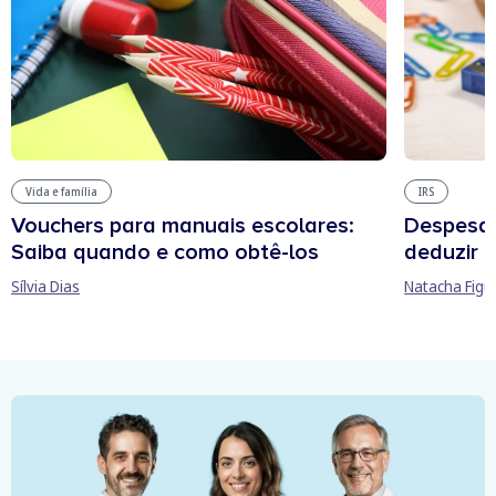
Vida e família
IRS
Vouchers para manuais escolares:
Despesas
Saiba quando e como obtê-los
deduzir n
Sílvia Dias
Natacha Figu