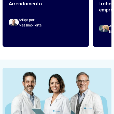
Arrendamento
trabal
empreg
Artigo por:
Massimo Forte
Art
Jo