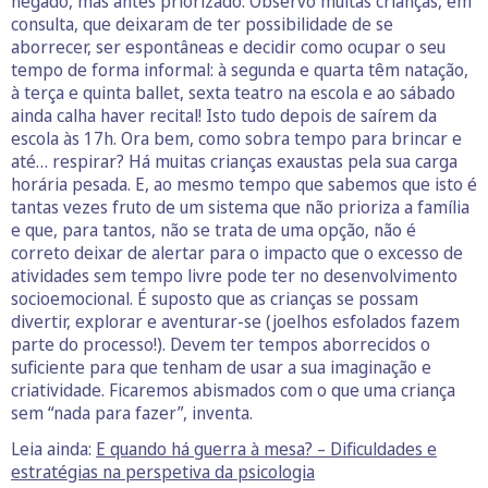
negado, mas antes priorizado. Observo muitas crianças, em
consulta, que deixaram de ter possibilidade de se
aborrecer, ser espontâneas e decidir como ocupar o seu
tempo de forma informal: à segunda e quarta têm natação,
à terça e quinta ballet, sexta teatro na escola e ao sábado
ainda calha haver recital! Isto tudo depois de saírem da
escola às 17h. Ora bem, como sobra tempo para brincar e
até… respirar? Há muitas crianças exaustas pela sua carga
horária pesada. E, ao mesmo tempo que sabemos que isto é
tantas vezes fruto de um sistema que não prioriza a família
e que, para tantos, não se trata de uma opção, não é
correto deixar de alertar para o impacto que o excesso de
atividades sem tempo livre pode ter no desenvolvimento
socioemocional. É suposto que as crianças se possam
divertir, explorar e aventurar-se (joelhos esfolados fazem
parte do processo!). Devem ter tempos aborrecidos o
suficiente para que tenham de usar a sua imaginação e
criatividade. Ficaremos abismados com o que uma criança
sem “nada para fazer”, inventa.
Leia ainda:
E quando há guerra à mesa? – Dificuldades e
estratégias na perspetiva da psicologia