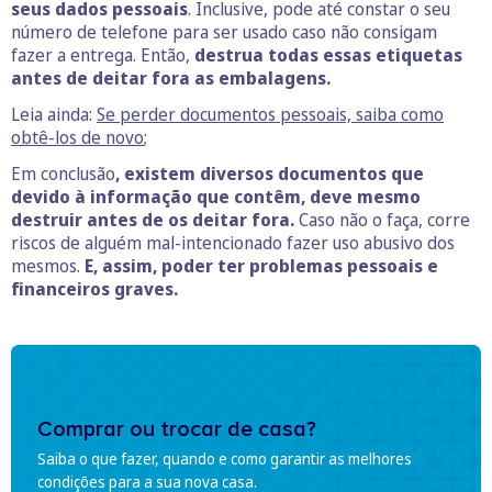
seus dados pessoais
. Inclusive, pode até constar o seu
número de telefone para ser usado caso não consigam
fazer a entrega. Então,
destrua todas essas etiquetas
antes de deitar fora as embalagens.
Leia ainda:
Se perder documentos pessoais, s
aiba como
obtê-los de novo
;
Em conclusão
, existem diversos documentos que
devido à informação que contêm, deve mesmo
destruir antes de os deitar fora.
Caso não o faça, corre
riscos de alguém mal-intencionado fazer uso abusivo dos
mesmos.
E, assim, poder ter problemas pessoais e
financeiros graves.
Comprar ou trocar de casa?
Saiba o que fazer, quando e como garantir as melhores
condições para a sua nova casa.