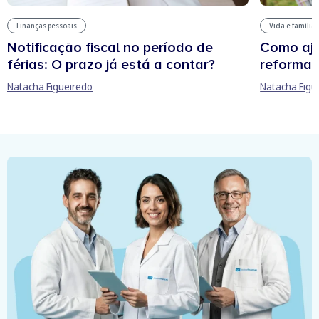
Finanças pessoais
Vida e família
Notificação fiscal no período de
Como aju
férias: O prazo já está a contar?
reforma 
Natacha Figueiredo
Natacha Figu