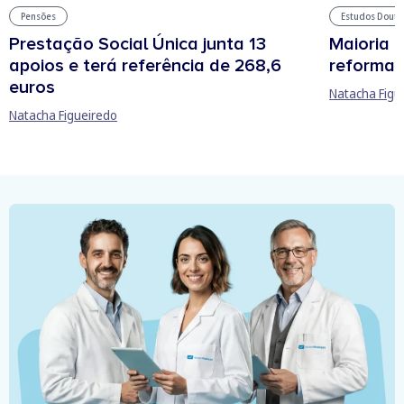
Pensões
Estudos Douto
Prestação Social Única junta 13
Maioria 
apoios e terá referência de 268,6
reforma 
euros
Natacha Figu
Natacha Figueiredo