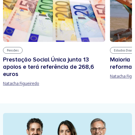
Pensões
Estudos Douto
Prestação Social Única junta 13
Maioria 
apoios e terá referência de 268,6
reforma 
euros
Natacha Figu
Natacha Figueiredo