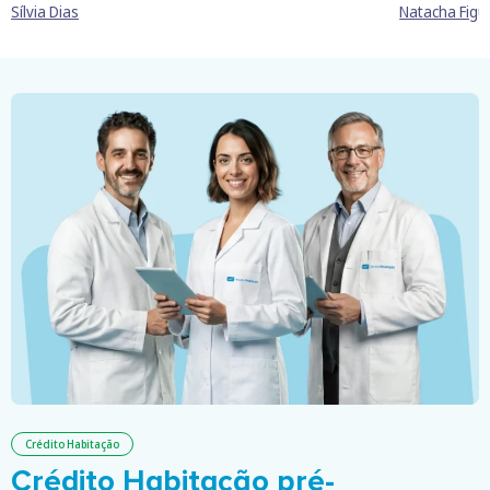
Sílvia Dias
Natacha Figu
Crédito Habitação
Crédito Habitação pré-