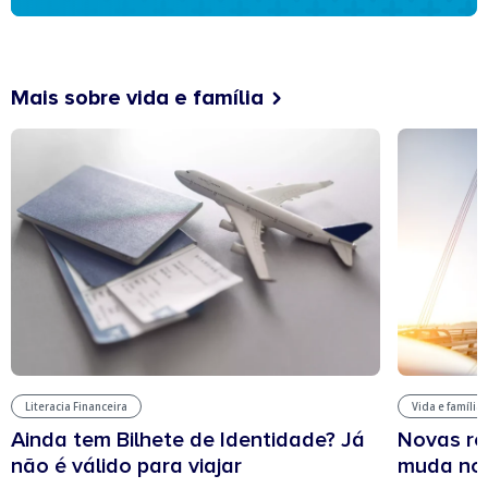
Mais sobre vida e família
Literacia Financeira
Vida e família
Ainda tem Bilhete de Identidade? Já
Novas re
não é válido para viajar
muda no