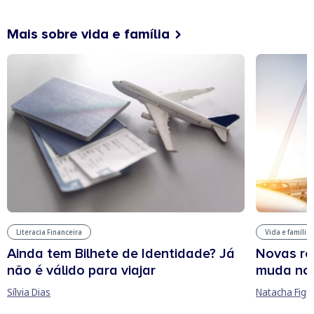
Mais sobre vida e família
Literacia Financeira
Vida e família
Ainda tem Bilhete de Identidade? Já
Novas re
não é válido para viajar
muda no
Sílvia Dias
Natacha Figu