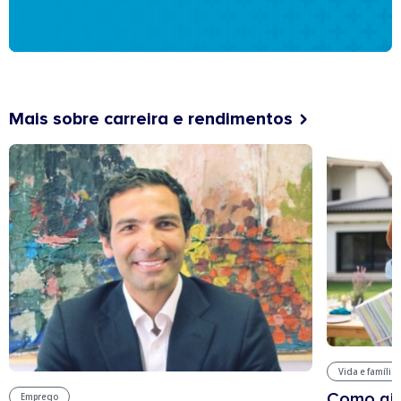
Mais sobre carreira e rendimentos
Vida e família
Como aju
Emprego