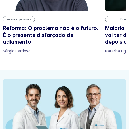
Estudos Douto
Finanças pessoais
Maioria 
Reforma: O problema não é o futuro.
vai ter d
É o presente disfarçado de
depois d
adiamento
Natacha Figu
Sérgio Cardoso