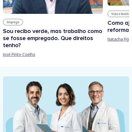
Vida e família
Como aju
Emprego
reforma 
Sou recibo verde, mas trabalho como
se fosse empregado. Que direitos
Natacha Figu
tenho?
José Pinto-Coelho