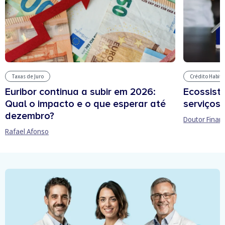
Taxas de Juro
Crédito Habit
Euribor continua a subir em 2026:
Ecossist
Qual o impacto e o que esperar até
serviços 
dezembro?
Doutor Finan
Rafael Afonso