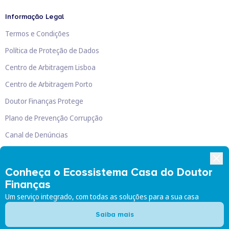
Informação Legal
Termos e Condições
Política de Proteção de Dados
Centro de Arbitragem Lisboa
Centro de Arbitragem Porto
Doutor Finanças Protege
Plano de Prevenção Corrupção
Canal de Denúncias
Livro de Reclamações
Conheça o Ecossistema Casa do Doutor
Finanças
Um serviço integrado, com todas as soluções para a sua casa
Doutor Finanças, Lda
©
2026
Saiba mais