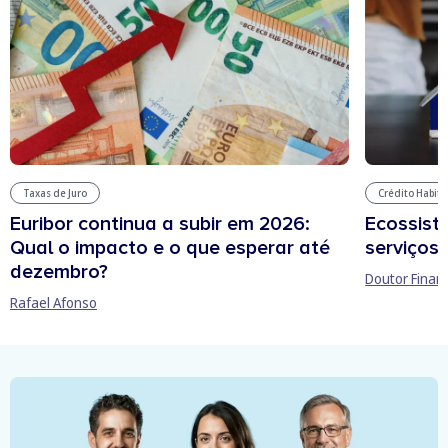
Taxas de Juro
Crédito Habit
Euribor continua a subir em 2026:
Ecossist
Qual o impacto e o que esperar até
serviços 
dezembro?
Doutor Finan
Rafael Afonso