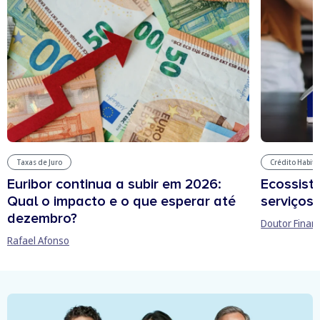
Taxas de Juro
Crédito Habit
Euribor continua a subir em 2026:
Ecossist
Qual o impacto e o que esperar até
serviços 
dezembro?
Doutor Finan
Rafael Afonso