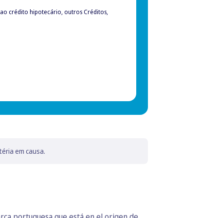
 crédito hipotecário, outros Créditos,
téria em causa.
rca portuguesa que está en el origen de