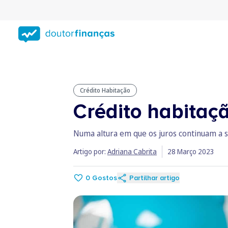
Saltar
para
conteúdo
principal
Crédito Habitação
Crédito habitaç
Numa altura em que os juros continuam a s
Artigo por:
Adriana Cabrita
28 Março 2023
0
Gostos
Partilhar artigo