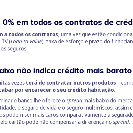
e 0% em todos os contratos de créd
m a todos os contratos
, uma vez que estão condicio
LTV (
Loan-to-value
), taxa de esforço e prazo do financ
dos seguros.
ixo não indica crédito mais barat
itas vezes
terá de contratar outros produtos
– como
abar por encarecer o seu crédito habitação.
minado banco lhe oferece o
spread
mais baixo do merca
idade, o seguro de vida e o seguro multirriscos, assim 
ros podem ser mais caros comparativamente a segurado
 pelo cartão pode não compensar a diferença no
spread
.