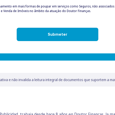
hamento em mais formas de poupar em serviços como Seguros, não associados ao
 e Venda de Imóveis no âmbito da atuação do Doutor Finanças.
Submeter
lativa e não invalida a leitura integral de documentos que suportem a ma
ublicidad, trabaja desde hace 8 años en Doutor Finanças, la ma