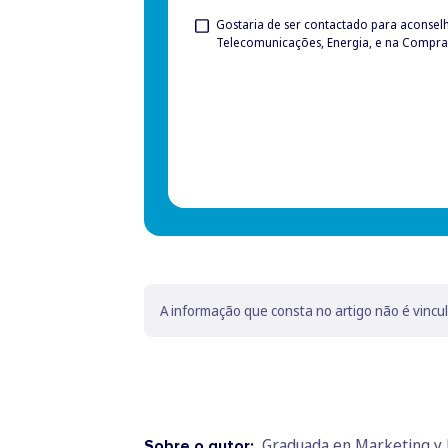
Privacy
Gostaria de ser contactado para aconsel
Telecomunicações, Energia, e na Compra
Check
A informação que consta no artigo não é vincu
Graduada en Marketing y P
Sobre o autor: