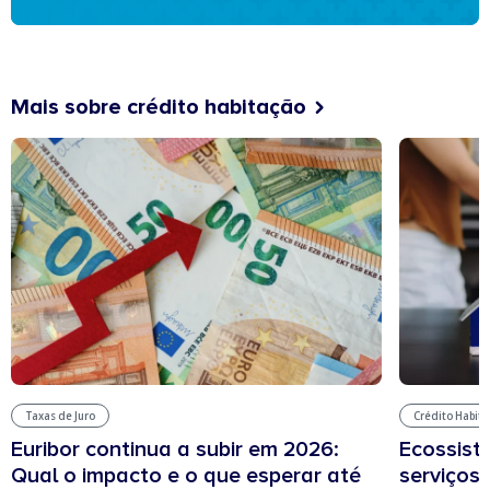
Mais sobre crédito habitação
Taxas de Juro
Crédito Habit
Euribor continua a subir em 2026:
Ecossist
Qual o impacto e o que esperar até
serviços 