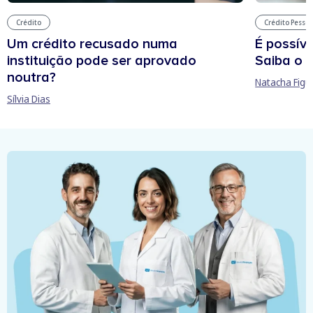
Crédito
Crédito Pessoa
Um crédito recusado numa
É possíve
instituição pode ser aprovado
Saiba o 
noutra?
Natacha Figu
Sílvia Dias