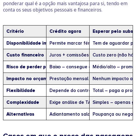
ponderar qual é a opção mais vantajosa para si, tendo em
conta os seus objetivos pessoais e financeiros.
Critério
Crédito agora
Esperar pelo subsí
Disponibilidade imediata
Permite marcar férias já, mesmo sem liqu
Tem de aguardar pe
Custo financeiro
Juros + comissões (TAEG, MTIC).
Custo zero (não há j
Risco de perder promoção
Baixo – consegue aproveitar preços e d
Médio/alto – promo
Impacto no orçamento
Prestação mensal até amortização; aum
Nenhum impacto adi
Flexibilidade
Depende do contrato – amortização ant
Total – paga a pron
Complexidade
Exige análise de TAEG, MTIC, prazos e 
Simples – apenas ge
Alternativas
Adiantamento salarial, poupança, paga
Poupança ou negocia