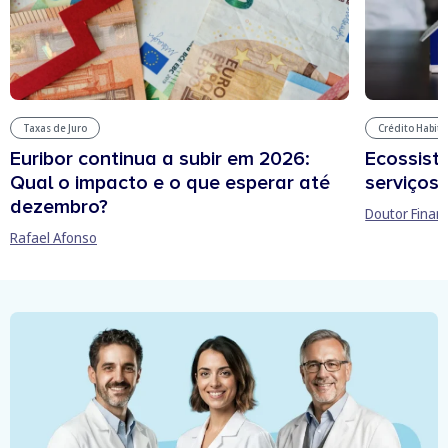
Taxas de Juro
Crédito Habit
Euribor continua a subir em 2026:
Ecossist
Qual o impacto e o que esperar até
serviços 
dezembro?
Doutor Finan
Rafael Afonso