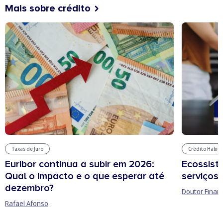
Mais sobre crédito
Taxas de Juro
Crédito Habit
Euribor continua a subir em 2026:
Ecossist
Qual o impacto e o que esperar até
serviços 
dezembro?
Doutor Finan
Rafael Afonso