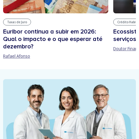
Taxas de Juro
Crédito Habit
Euribor continua a subir em 2026:
Ecossist
Qual o impacto e o que esperar até
serviços 
dezembro?
Doutor Finan
Rafael Afonso