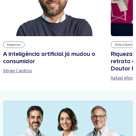
Vida e família
Empresas
Riqueza, 
A inteligência artificial já mudou o
retrato 
consumidor
Doutor F
Sérgio Cardoso
Rafael Afons