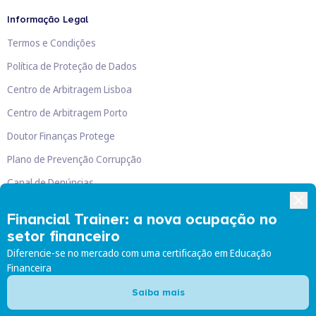
Informação Legal
Termos e Condições
Política de Proteção de Dados
Centro de Arbitragem Lisboa
Centro de Arbitragem Porto
Doutor Finanças Protege
Plano de Prevenção Corrupção
Canal de Denúncias
Livro de Reclamações
Financial Trainer: a nova ocupação no
setor financeiro
Diferencie-se no mercado com uma certificação em Educação
Financeira
Doutor Finanças, Lda
©
2026
Saiba mais