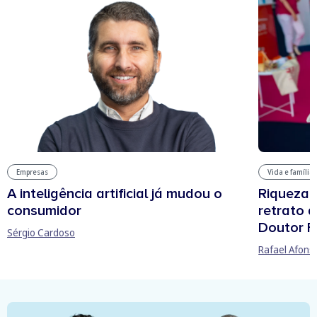
Vida e família
Empresas
Riqueza, 
A inteligência artificial já mudou o
retrato 
consumidor
Doutor F
Sérgio Cardoso
Rafael Afons