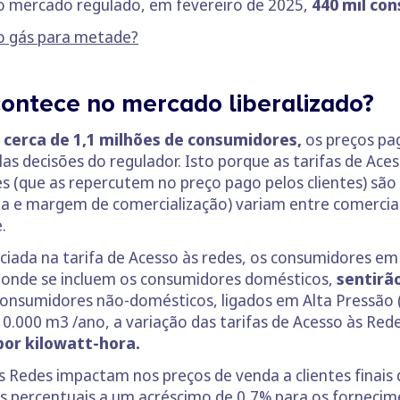
o mercado regulado, em fevereiro de 2025,
440 mil co
do gás para metade?
contece no mercado liberalizado?
 cerca de 1,1 milhões de consumidores,
os preços pa
as decisões do regulador. Isto porque as tarifas de Aces
es (que as repercutem no preço pago pelos clientes) são
ia e margem de comercialização) variam entre comercia
.
ciada na tarifa de Acesso às redes, os consumidores e
o, onde se incluem os consumidores domésticos,
sentirã
consumidores não-domésticos, ligados em Alta Pressão (
0.000 m3 /ano, a variação das tarifas de Acesso às Re
 por kilowatt-hora.
 Redes impactam nos preços de venda a clientes finais 
 percentuais a um acréscimo de 0,7% para os fornecim