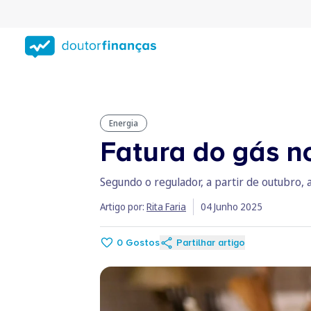
Saltar
para
conteúdo
principal
Energia
Fatura do gás n
Segundo o regulador, a partir de outubro, 
Artigo por:
Rita Faria
04 Junho 2025
0
Gostos
Partilhar artigo