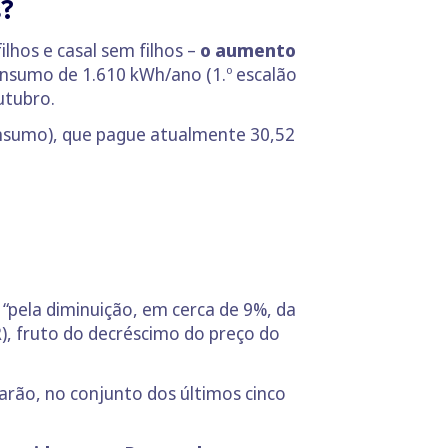
s?
lhos e casal sem filhos –
o aumento
onsumo de 1.610 kWh/ano (1.º escalão
utubro.
onsumo), que pague atualmente 30,52
 “pela diminuição, em cerca de 9%, da
R), fruto do decréscimo do preço do
arão, no conjunto dos últimos cinco