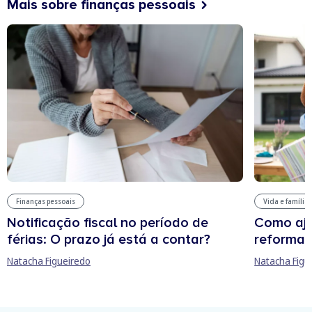
Mais sobre finanças pessoais
Finanças pessoais
Vida e família
Notificação fiscal no período de
Como aju
férias: O prazo já está a contar?
reforma 
Natacha Figueiredo
Natacha Figu