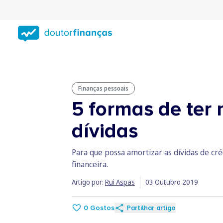
Saltar
para
conteúdo
principal
Finanças pessoais
5 formas de ter 
dívidas
Para que possa amortizar as dívidas de cré
financeira.
Artigo por:
Rui Aspas
03 Outubro 2019
0
Gostos
Partilhar artigo