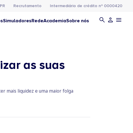
PR
Recrutamento
Intermediário de crédito nº 0000420
os
Simuladores
Rede
Academia
Sobre nós
izar as suas
ter mais liquidez e uma maior folga