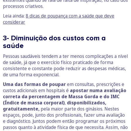
existentes quando se fala de falta de inspiração, no caso dos
processos criativos.
Leia ainda:
8 dicas de poupança com a saúde que deve
considerar
3- Diminuição dos custos com a
saúde
Pessoas saudáveis tendem a ter menos complicações a nível
de saúde, já que o exercício físico praticado de forma
consistente e constante pode reduzir as despesas médicas,
de uma forma exponencial.
Uma das formas de poupar
em consultas, prescrições e
custos adicionais em hospitais é
apostar numa avaliação
correta da percentagem de Massa Gorda e do IMC
(Índice de massa corporal)
,
disponibilizados,
gratuitamente,
pela maior parte dos ginásios. Nestes
espaços, pode, junto dos profissionais, fazer uma avaliação
e diagnóstico. Juntos podem então programar os próximos
passos quanto à atividade física de que necessita. Assim, não