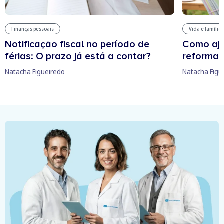
Finanças pessoais
Vida e família
Notificação fiscal no período de
Como aju
férias: O prazo já está a contar?
reforma 
Natacha Figueiredo
Natacha Figu