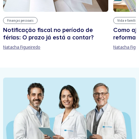
Finanças pessoais
Vida e família
Notificação fiscal no período de
Como aju
férias: O prazo já está a contar?
reforma 
Natacha Figueiredo
Natacha Figu