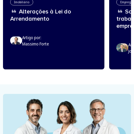
Imobiliário
Emprego
Alterações à Lei do
Sou
Arrendamento
trabal
empreg
Artigo por:
Massimo Forte
Art
Jo