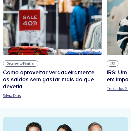
Orçamento Familiar
IRS
Como aproveitar verdadeiramente
IRS: Um 
os saldos sem gastar mais do que
em impa
deveria
Terra dos So
Sílvia Dias