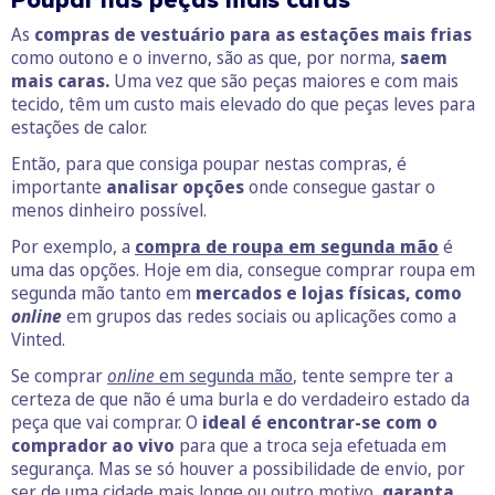
Poupar nas peças mais caras
As
compras de vestuário para as estações mais frias
como outono e o inverno, são as que, por norma,
saem
mais caras.
Uma vez que são peças maiores e com mais
tecido, têm um custo mais elevado do que peças leves para
estações de calor.
Então, para que consiga poupar nestas compras, é
importante
analisar opções
onde consegue gastar o
menos dinheiro possível.
Por exemplo, a
compra de roupa em segunda mão
é
uma das opções. Hoje em dia, consegue comprar roupa em
segunda mão tanto em
mercados e lojas físicas, como
online
em grupos das redes sociais ou aplicações como a
Vinted.
Se comprar
online
em segunda mão
, tente sempre ter a
certeza de que não é uma burla e do verdadeiro estado da
peça que vai comprar. O
ideal é encontrar-se com o
comprador ao vivo
para que a troca seja efetuada em
segurança. Mas se só houver a possibilidade de envio, por
ser de uma cidade mais longe ou outro motivo,
garanta