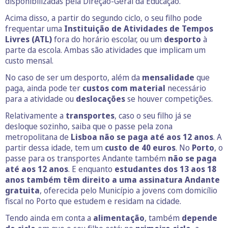
disponibilizadas pela Direção-Geral da Educação.
Acima disso, a partir do segundo ciclo, o seu filho pode
frequentar uma
Instituição de Atividades de Tempos
Livres (ATL)
fora do horário escolar, ou um
desporto
à
parte da escola. Ambas são atividades que implicam um
custo mensal.
No caso de ser um desporto, além da
mensalidade
que
paga, ainda pode ter
custos com material
necessário
para a atividade ou
deslocações
se houver competições.
Relativamente a
transportes
, caso o seu filho já se
desloque sozinho, saiba que o passe pela zona
metropolitana de
Lisboa não se paga até aos 12 anos
. A
partir dessa idade, tem um
custo de 40 euros
. No
Porto
, o
passe para os transportes Andante também
não se paga
até aos 12 anos
. E enquanto
estudantes dos 13 aos 18
anos também têm direito a uma assinatura Andante
gratuita
, oferecida pelo Município a jovens com domicílio
fiscal no Porto que estudem e residam na cidade.
Tendo ainda em conta a
alimentação
, também
depende