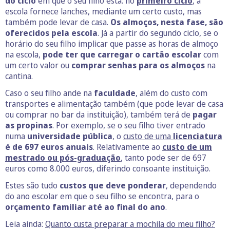
do ciclo
em que o seu filho está: no
primeiro ciclo
, a
escola fornece lanches, mediante um certo custo, mas
também pode levar de casa.
Os almoços, nesta fase, são
oferecidos pela escola
. Já a partir do segundo ciclo, se o
horário do seu filho implicar que passe as horas de almoço
na escola,
pode ter que carregar o cartão escolar
com
um certo valor ou
comprar senhas para os almoços
na
cantina.
Caso o seu filho ande na
faculdade
, além do custo com
transportes e alimentação também (que pode levar de casa
ou comprar no bar da instituição), também terá de
pagar
as propinas
. Por exemplo, se o seu filho tiver entrado
numa
universidade pública
, o
custo de uma
licenciatura
é de 697 euros anuais
. Relativamente ao
custo de um
mestrado ou pós-graduação
, tanto pode ser de 697
euros como 8.000 euros, diferindo consoante instituição.
Estes são tudo
custos que deve ponderar
, dependendo
do ano escolar em que o seu filho se encontra, para o
orçamento familiar até ao final do ano
.
Leia ainda:
Quanto custa preparar a mochila do meu filho?