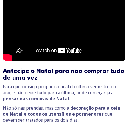
Antecipe o Natal para não comprar tudo
de uma vez
Para que consiga poupar no final do último semestre do
ano, e não deixe tudo para a última, pode começar já a
pensar nas
compras de Natal
.
Não só nas prendas, mas como a
decoração para a ceia
de Natal
e todos os utensílios e pormenores
que
devem ser tratados para os dois dias.