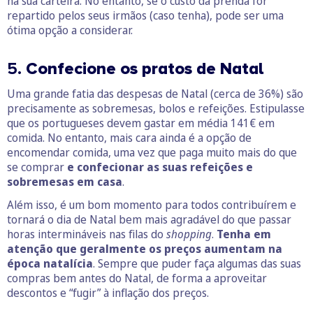
na sua carteira. No entanto, se o custo da prenda for
repartido pelos seus irmãos (caso tenha), pode ser uma
ótima opção a considerar.
5.
Confecione os pratos de Natal
Uma grande fatia das despesas de Natal (cerca de 36%) são
precisamente as sobremesas, bolos e refeições. Estipulasse
que os portugueses devem gastar em média 141€ em
comida. No entanto, mais cara ainda é a opção de
encomendar comida, uma vez que paga muito mais do que
se comprar
e confeciona
r
as
suas
refeições e
sobremesas em casa
.
Além isso, é um bom momento para todos contribuírem e
tornará o dia de Natal bem mais agradável do que passar
horas intermináveis nas filas do
shopping
.
Tenha em
atenção que geralmente os preços aumentam na
época natalícia
. Sempre que puder faça algumas das suas
compras bem antes do Natal, de forma a aproveitar
descontos e “fugir” à inflação dos preços.