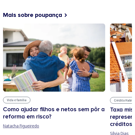
Mais sobre poupança
Vida e família
Crédito Habit
Como ajudar filhos e netos sem pôr a
Taxa mis
reforma em risco?
represen
créditos
Natacha Figueiredo
Sílvia Dias