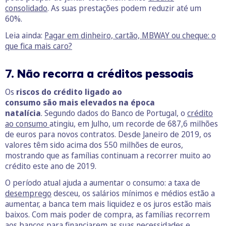
consolidado
. As suas prestações podem reduzir até um
60%.
Leia ainda:
Pagar em dinheiro, cartão, MBWAY ou cheque: o
que fica mais caro?
7.
Não recorra a créditos pessoais
Os
riscos do crédito ligado ao
consumo são mais elevados na época
natalícia
. Segundo dados do Banco de Portugal, o
crédito
ao consumo
atingiu, em Julho, um recorde de 687,6 milhões
de euros para novos contratos. Desde Janeiro de 2019, os
valores têm sido acima dos 550 milhões de euros,
mostrando que as famílias continuam a recorrer muito ao
crédito este ano de 2019.
O período atual ajuda a aumentar o consumo: a taxa de
desemprego
desceu, os salários mínimos e médios estão a
aumentar, a banca tem mais liquidez e os juros estão mais
baixos. Com mais poder de compra, as famílias recorrem
aos bancos para financiarem as suas necessidades e