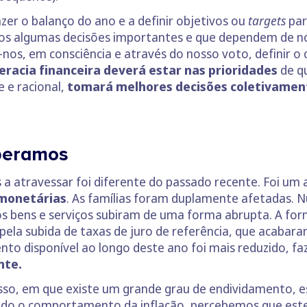
zer o balanço do ano e a definir objetivos ou
targets
par
s algumas decisões importantes e que dependem de nós.
e-nos, em consciência e através do nosso voto, definir
teracia financeira deverá estar nas prioridades
de qu
 e racional,
tomará melhores decisões coletivamen
peramos
 atravessar foi diferente do passado recente. Foi um
 monetárias
. As famílias foram duplamente afetadas. N
 dos bens e serviços subiram de uma forma abrupta. A f
 pela subida de taxas de juro de referência, que acabar
ento disponível ao longo deste ano foi mais reduzido, 
nte.
sso, em que existe um grande grau de endividamento, es
sando o comportamento da inflação, percebemos que est