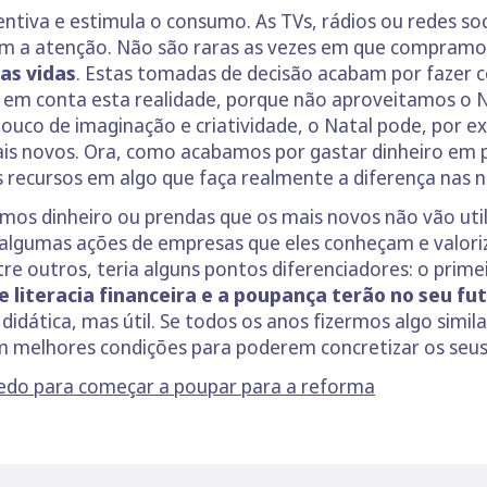
tiva e estimula o consumo. As TVs, rádios ou redes so
am a atenção. Não são raras as vezes em que compram
as vidas
. Estas tomadas de decisão acabam por fazer 
 em conta esta realidade, porque não aproveitamos o N
ouco de imaginação e criatividade, o Natal pode, por e
 mais novos. Ora, como acabamos por gastar dinheiro em
s recursos em algo que faça realmente a diferença nas n
os dinheiro ou prendas que os mais novos não vão utili
lgumas ações de empresas que eles conheçam e valoriz
e outros, teria alguns pontos diferenciadores: o prime
 literacia financeira e a poupança terão no seu fu
idática, mas útil. Se todos os anos fizermos algo simila
m melhores condições para poderem concretizar os seus
edo para começar a poupar para a reforma