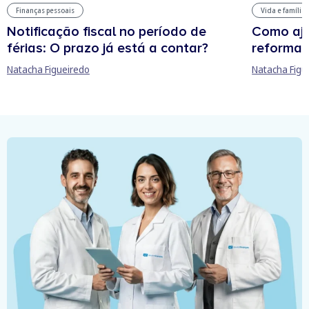
Finanças pessoais
Vida e família
Notificação fiscal no período de
Como aju
férias: O prazo já está a contar?
reforma 
Natacha Figueiredo
Natacha Figu