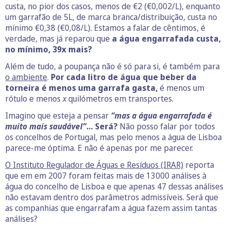
custa, no pior dos casos, menos de €2 (€0,002/L), enquanto
um garrafão de 5L, de marca branca/distribuição, custa no
mínimo €0,38 (€0,08/L). Estamos a falar de cêntimos, é
verdade, mas já reparou que
a água engarrafada custa,
no mínimo, 39x mais?
Além de tudo, a poupança não é só para si, é também para
o ambiente
.
Por cada litro de água que beber da
torneira é menos uma garrafa gasta,
é menos um
rótulo e menos
x
quilómetros em transportes.
Imagino que esteja a pensar
“mas a água engarrafada é
muito mais saudável”
… Será?
Não posso falar por todos
os concelhos de Portugal, mas pelo menos a água de Lisboa
parece-me óptima. E não é apenas por me parecer.
O Instituto Regulador de Águas e Resíduos (IRAR)
reporta
que em em 2007 foram feitas mais de 13000 análises à
água do concelho de Lisboa e que apenas 47 dessas análises
não estavam dentro dos parâmetros admissíveis. Será que
as companhias que engarrafam a água fazem assim tantas
análises?