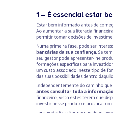
1 – É essencial estar b
Estar bem informado antes de começar 
Ao aumentar a sua
literacia financeir
permitir tomar decisões de investime
Numa primeira fase, pode ser intere
bancárias da sua confiança
. Se te
seu gestor pode apresentar-lhe produ
formações específicas para investidor
um custo associado, neste tipo de f
das suas possibilidades dentro daquil
Independentemente do caminho que e
antes consultar toda a informação
financeiro, visto estes terem que disp
investir nesse produto e procurar u
Leia ainda:
5 razões porque deve inves