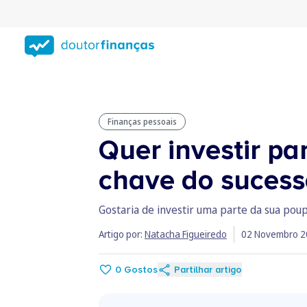
Saltar
para
conteúdo
principal
Finanças pessoais
Quer investir p
chave do sucess
Gostaria de investir uma parte da sua po
Artigo por:
Natacha Figueiredo
02 Novembro 2
0
Gostos
Partilhar artigo