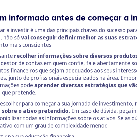
em informado antes de começar a in
a investir é uma das principais chaves do sucesso para 
a
, não só
vai conseguir definir melhor as suas estrat
nto mais conscientes.
ssante
recolher informações sobre diversos produtos
m gestor de contas em quem confie, fale abertamente s
tos financeiros que sejam adequados aos seus interesse
es, junto de profissionais especializados na área. Emb
ormações pode
aprender diversas estratégias que vão
o que pretende.
scolher para começar a sua jornada de investimento,
 sobre o ativo pretendido.
Em caso de dúvida, peça i
onibilizar todas as informações sobre os ativos. Se as d
m ativo com um grau de complexidade menor.
tir na sua educação financeira