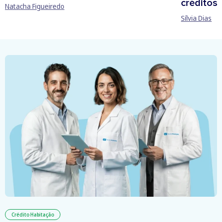
créditos
Natacha Figueiredo
Sílvia Dias
Crédito Habitação