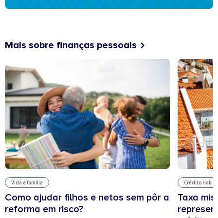
Mais sobre finanças pessoais
Vida e família
Crédito Habit
Como ajudar filhos e netos sem pôr a
Taxa mis
reforma em risco?
represen