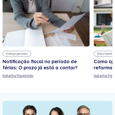
Finanças pessoais
Vida e família
Notificação fiscal no período de
Como aju
férias: O prazo já está a contar?
reforma 
Natacha Figueiredo
Natacha Figu