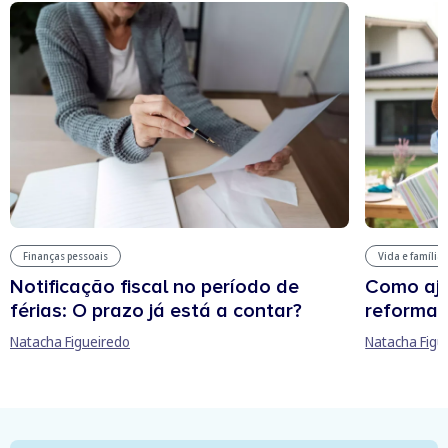
Finanças pessoais
Vida e família
Notificação fiscal no período de
Como aju
férias: O prazo já está a contar?
reforma 
Natacha Figueiredo
Natacha Figu