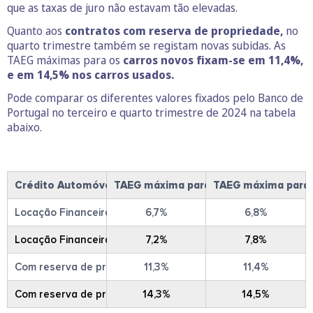
que as taxas de juro não estavam tão elevadas.
Quanto aos
contratos com reserva de propriedade,
no
quarto trimestre também se registam novas subidas. As
TAEG máximas para os
carros novos fixam-se em 11,4%,
e em 14,5% nos carros usados.
Pode comparar os diferentes valores fixados pelo Banco de
Portugal no terceiro e quarto trimestre de 2024 na tabela
abaixo.
Crédito Automóvel
TAEG máxima para o 3º trimestre de 
TAEG máxima para 
Locação Financeira ou ALD: novos
6,7%
6,8%
Locação Financeira ou ALD: usados
7,2%
7,8%
Com reserva de propriedade e outros: novos
11,3%
11,4%
Com reserva de propriedade e outros: usados
14,3%
14,5%