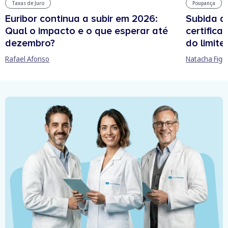
Taxas de Juro
Poupança
Euribor continua a subir em 2026:
Subida d
Qual o impacto e o que esperar até
certifica
dezembro?
do limit
Rafael Afonso
Natacha Figu