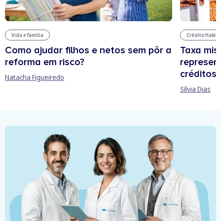
Vida e família
Crédito Habit
Como ajudar filhos e netos sem pôr a
Taxa mis
reforma em risco?
represen
créditos
Natacha Figueiredo
Sílvia Dias