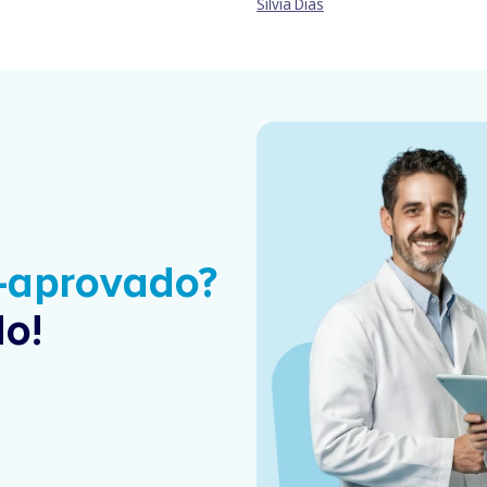
Sílvia Dias
é-aprovado?
o!