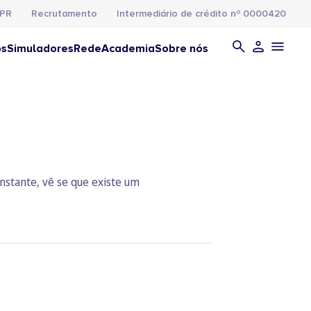
PR
Recrutamento
Intermediário de crédito nº 0000420
os
Simuladores
Rede
Academia
Sobre nós
stante, vê se que existe um