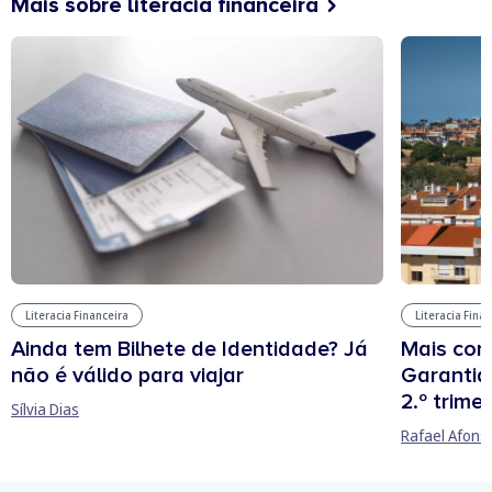
Mais sobre literacia financeira
Literacia Financeira
Literacia Fina
Ainda tem Bilhete de Identidade? Já
Mais cont
não é válido para viajar
Garantia
2.º trime
Sílvia Dias
Rafael Afons