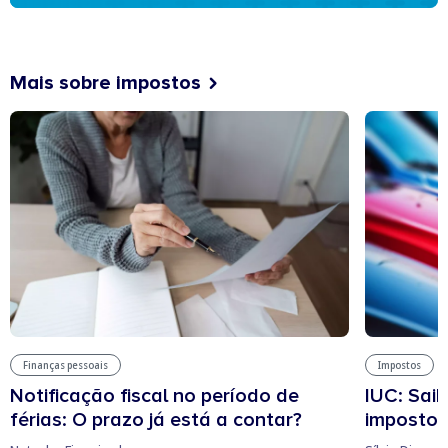
Mais sobre impostos
Finanças pessoais
Impostos
Notificação fiscal no período de
IUC: Sai
férias: O prazo já está a contar?
imposto 