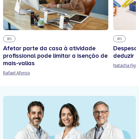
IRS
IRS
Afetar parte da casa à atividade
Despesas
profissional pode limitar a isenção de
deduzir n
mais-valias
Natacha Figu
Rafael Afonso