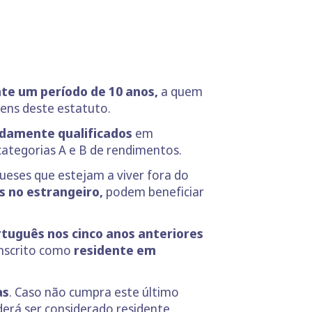
te um período de 10 anos,
a quem
ens deste estatuto.
idamente qualificados
em
 categorias A e B de rendimentos.
gueses que estejam a viver fora do
s no estrangeiro,
podem beneficiar
rtuguês nos cinco anos anteriores
inscrito como
residente em
as
. Caso não cumpra este último
derá ser considerado residente.