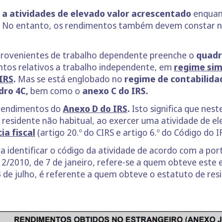
 a atividades de elevado valor acrescentado
enquan
. No entanto, os rendimentos também devem constar no
 provenientes de trabalho dependente preenche o
quadr
tos relativos a trabalho independente, em
regime sim
IRS
.
Mas se está englobado no
regime de contabilida
dro 4C,
bem como o
anexo C do IRS.
 rendimentos do
Anexo D do IRS
.
Isto significa que nes
esidente não habitual, ao exercer uma atividade de el
a fiscal
(artigo 20.º do CIRS e artigo 6.º do Código do I
 identificar o código da atividade de acordo com a por
º12/2010, de 7 de janeiro, refere-se a quem obteve este
 23 de julho, é referente a quem obteve o estatuto de re