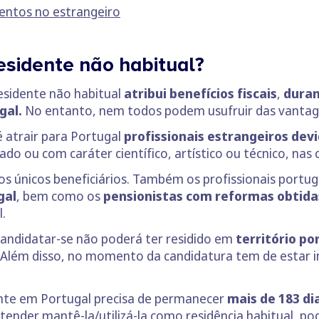
entos no estrangeiro
esidente não habitual?
esidente não habitual
atribui benefícios fiscais
,
duran
gal.
No entanto, nem todos podem usufruir das vantag
 é atrair para Portugal
profissionais estrangeiros dev
ado ou com caráter científico, artístico ou técnico, nas
os únicos beneficiários. Também os profissionais portu
gal
, bem como os
pensionistas com reformas obtida
.
candidatar-se não poderá ter residido em
território po
. Além disso, no momento da candidatura tem de estar 
ente em Portugal precisa de permanecer
mais de 183 di
etender mantê-la/utilizá-la como residência habitual, po