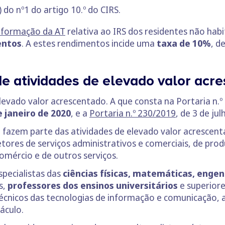
) do nº1 do artigo 10.º do CIRS.
nformação da AT
relativa ao IRS dos residentes não hab
entos
. A estes rendimentos incide uma
taxa de 10%
, d
de atividades de elevado valor acr
levado valor acrescentado. A que consta na Portaria n.º 
e janeiro de 2020
, e a
Portaria n.º 230/2019
, de 3 de ju
, fazem parte das atividades de elevado valor acrescen
etores de serviços administrativos e comerciais, de prod
comércio e de outros serviços.
pecialistas das
ciências físicas, matemáticas, enge
s,
professores dos ensinos universitários
e superior
écnicos das tecnologias de informação e comunicação, aut
táculo.