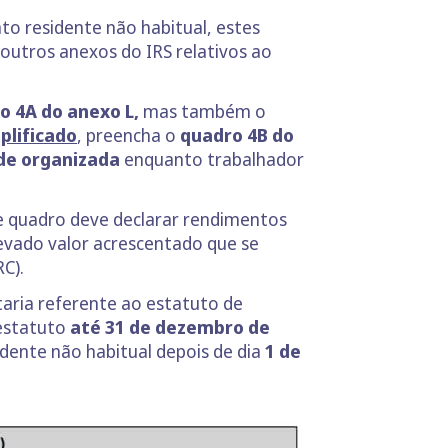
to residente não habitual, estes
utros anexos do IRS relativos ao
o 4A do anexo L,
mas também o
plificado
, preencha o
quadro 4B do
de
organizada
enquanto trabalhador
te quadro deve declarar rendimentos
evado valor acrescentado que se
RC).
taria referente ao estatuto de
 estatuto
até 31 de dezembro de
sidente não habitual depois de dia
1 de