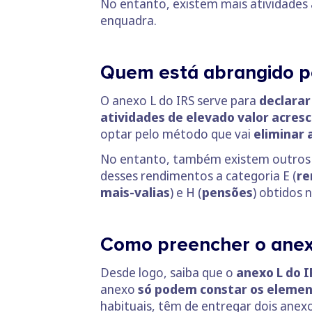
No entanto, existem mais atividades ab
enquadra.
Quem está abrangido pe
O anexo L do IRS serve para
declarar
atividades de elevado valor acres
optar pelo método que vai
eliminar 
No entanto, também existem outros r
desses rendimentos a categoria E (
re
mais-valias
) e H (
pensões
) obtidos 
Como preencher o anexo
Desde logo, saiba que o
anexo L do IR
anexo
só podem constar os element
habituais, têm de entregar dois anexo