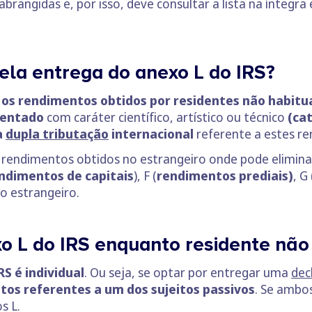
rangidas e, por isso, deve consultar a lista na íntegra e
la entrega do anexo L do IRS?
 os rendimentos obtidos por residentes não habitu
centado
com caráter científico, artístico ou técnico
(cat
a
dupla tributação
internacional
referente a estes r
endimentos obtidos no estrangeiro onde pode eliminar
ndimentos de capitais
), F (
rendimentos prediais)
, G
no estrangeiro.
 L do IRS enquanto residente não 
S é individual
. Ou seja, se optar por entregar uma
dec
os referentes a um dos sujeitos passivos
. Se ambo
s L.