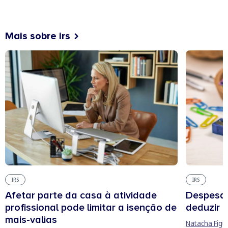
Mais sobre irs
IRS
IRS
Afetar parte da casa à atividade
Despesas
profissional pode limitar a isenção de
deduzir n
mais-valias
Natacha Figu