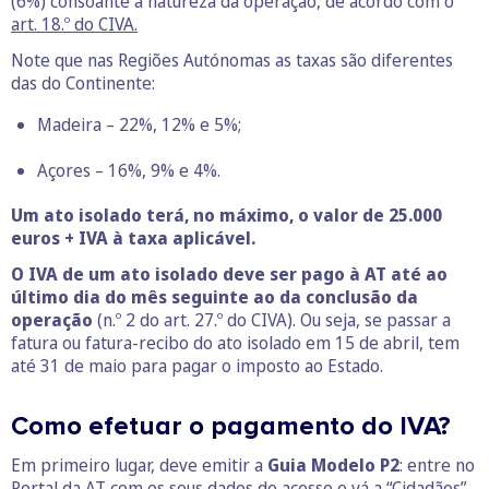
(6%) consoante a natureza da operação, de acordo com o
art. 18.º do CIVA.
Note que nas Regiões Autónomas as taxas são diferentes
das do Continente:
Madeira – 22%, 12% e 5%;
Açores – 16%, 9% e 4%.
Um ato isolado terá, no máximo, o valor de 25.000
euros + IVA à taxa aplicável.
O IVA de um ato isolado deve ser pago à AT até ao
último dia do mês seguinte ao da conclusão da
operação
(n.º 2 do art. 27.º do CIVA). Ou seja, se passar a
fatura ou fatura-recibo do ato isolado em 15 de abril, tem
até 31 de maio para pagar o imposto ao Estado.
Como efetuar o pagamento do IVA?
Em primeiro lugar, deve emitir a
Guia Modelo P2
: entre no
Portal da AT com os seus dados de acesso e vá a “Cidadãos”