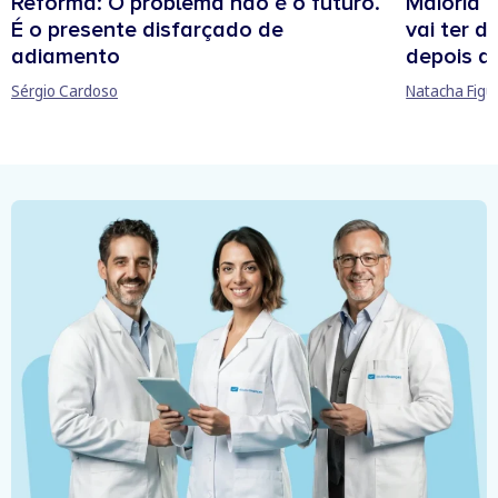
Maioria 
Reforma: O problema não é o futuro.
vai ter d
É o presente disfarçado de
depois d
adiamento
Natacha Figu
Sérgio Cardoso