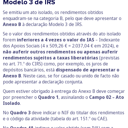
Modelo 3 de IRS
Se emitiu um ato isolado, os rendimentos obtidos
enquadram-se na categoria B, pelo que deve apresentar o
Anexo B
à declaração Modelo 3 de IRS.
Se o valor dos rendimentos obtidos através do ato isolado
forem
inferiores a 4 vezes o valor do IAS
– Indexante
dos Apoios Sociais (4 x 509,26 € = 2.037,04 € em 2024), e
não auferir outros rendimentos ou apenas auferir
rendimentos sujeitos a taxas liberatórias
(previstas
no art. 71.º do CIRS) como, por exemplo, os juros de
depósitos bancários, está
dispensado de apresentar o
Anexo B
. Neste caso, se for casado ou unido de facto não
pode apresentar a declaração conjunta.
Quem estiver obrigado à entrega do Anexo B deve começar
por preencher o
Quadro 1
, assinalando o
Campo 02 – Ato
Isolado
.
No
Quadro 3
deve indicar o NIF do titular dos rendimentos
e o código da atividade (tabela do art. 151.º ou CAE).