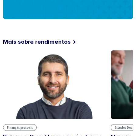
Mais sobre rendimentos
Estudos Douto
Finanças pessoais