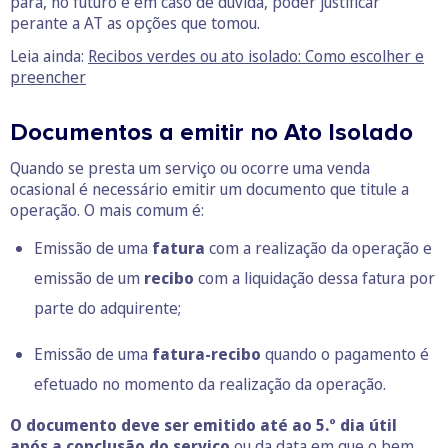
para, no futuro e em caso de dúvida, poder justificar
perante a AT as opções que tomou.
Leia ainda:
Recibos verdes ou ato isolado: Como escolher e
preencher
Documentos a emitir no Ato Isolado
Quando se presta um serviço ou ocorre uma venda
ocasional é necessário emitir um documento que titule a
operação. O mais comum é:
Emissão de uma
fatura
com a realização da operação e
emissão de um
recibo
com a liquidação dessa fatura por
parte do adquirente;
Emissão de uma
fatura-recibo
quando o pagamento é
efetuado no momento da realização da operação.
O documento deve ser emitido até ao 5.º dia útil
após a conclusão do serviço
ou da data em que o bem