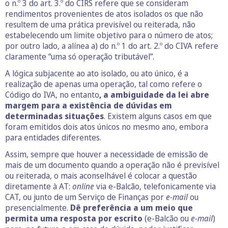
o n.º 3 do art. 3.º do CIRS refere que se consideram
rendimentos provenientes de atos isolados os que não
resultem de uma prática previsível ou reiterada, não
estabelecendo um limite objetivo para o número de atos;
por outro lado, a alínea a) do n.º 1 do art. 2.º do CIVA refere
claramente “uma só operação tributável”.
A lógica subjacente ao ato isolado, ou ato único, é a
realização de apenas uma operação, tal como refere o
Código do IVA, no entanto
, a ambiguidade da lei abre
margem para a existência de dúvidas em
determinadas situações
. Existem alguns casos em que
foram emitidos dois atos únicos no mesmo ano, embora
para entidades diferentes.
Assim, sempre que houver a necessidade de emissão de
mais de um documento quando a operação não é previsível
ou reiterada, o mais aconselhável é colocar a questão
diretamente à AT:
online
via e-Balcão, telefonicamente via
CAT, ou junto de um Serviço de Finanças por
e-mail
ou
presencialmente.
Dê preferência a um meio que
permita uma resposta por escrito
(e-Balcão ou
e-mail
)